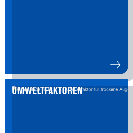
UMWELT­FAKTOREN